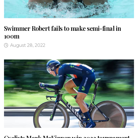
Swimmer Robert fails to make semi-final in
100m
August 28, 2022
Cyclists Mark McKinnon win 2022 tournament