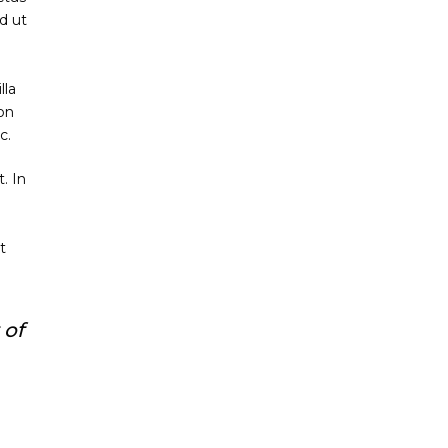
d ut
lla
non
c.
. In
t
 of