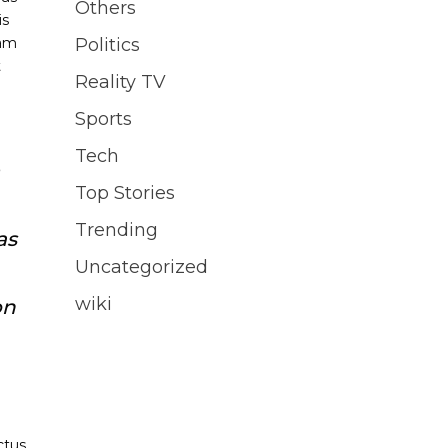
Others
is
uam
Politics
t
Reality TV
Sports
Tech
m
Top Stories
Trending
as
Uncategorized
wiki
on
ctus