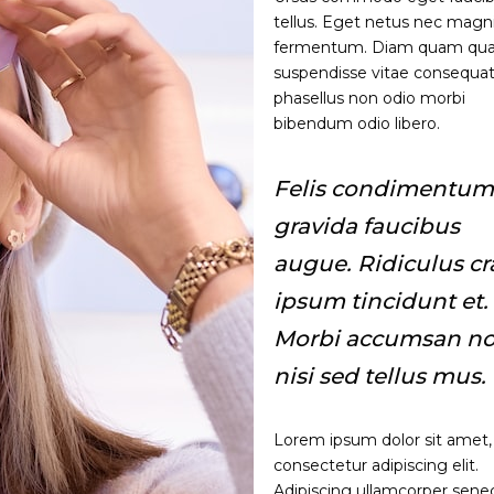
tellus. Eget netus nec magn
fermentum. Diam quam q
suspendisse vitae consequa
phasellus non odio morbi
bibendum odio libero.
Felis condimentu
gravida faucibus
augue. Ridiculus cr
ipsum tincidunt et.
Morbi accumsan n
nisi sed tellus mus.
Lorem ipsum dolor sit amet,
consectetur adipiscing elit.
Adipiscing ullamcorper sene