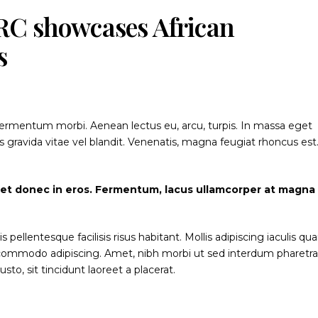
RC showcases African
s
 fermentum morbi. Aenean lectus eu, arcu, turpis. In massa eget
 gravida vitae vel blandit. Venenatis, magna feugiat rhoncus est
iet donec in eros. Fermentum, lacus ullamcorper at magna
ellentesque facilisis risus habitant. Mollis adipiscing iaculis q
t commodo adipiscing. Amet, nibh morbi ut sed interdum pharetr
to, sit tincidunt laoreet a placerat.