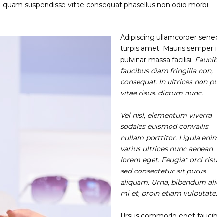
 quam suspendisse vitae consequat phasellus non odio morbi
Adipiscing ullamcorper sene
turpis amet. Mauris semper i
pulvinar massa facilisi.
Fauci
faucibus diam fringilla non,
consequat. In ultrices non p
vitae risus, dictum nunc.
Vel nisl, elementum viverra
sodales euismod convallis
nullam porttitor. Ligula enim
varius ultrices nunc aenean
lorem eget. Feugiat orci ris
sed consectetur sit purus
aliquam. Urna, bibendum ali
mi et, proin etiam vulputate
Ursus commodo eget fauci