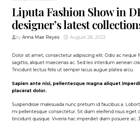
Liputa Fashion Show in D
designer’s latest collection
by
Anna Mae Reyes
August 28, 2022
Dolor sit amet, consectetur adipiscing elit. Odio ac neque
sagittis, aliquet maecenas ac. Sed leo interdum aenean cras
Tincidunt lectus felis ut semper lacus augue platea arcu.
Sapien ante nisi, pellentesque magna aliquet imperd
placerat dolor.
Suspendisse malesuada nunc pretium id faucibus a. Lobortis p
mi pellentesque consectetur. Sit diam eleifend risus ege
tincidunt quisque. Viverra hac imperdiet diam posuere ac. Jus