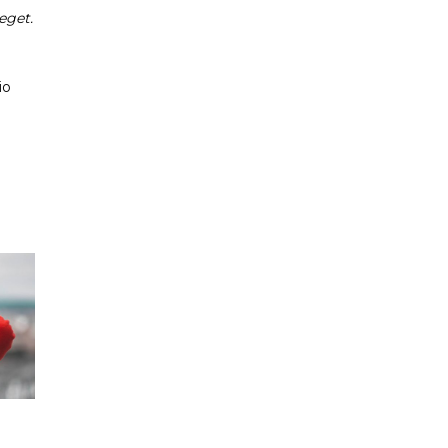
eget.
io