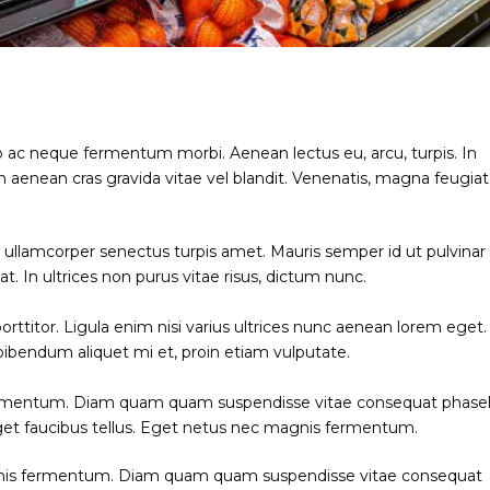
o ac neque fermentum morbi. Aenean lectus eu, arcu, turpis. In
 aenean cras gravida vitae vel blandit. Venenatis, magna feugiat
ng ullamcorper senectus turpis amet. Mauris semper id ut pulvinar
at. In ultrices non purus vitae risus, dictum nunc.
rttitor. Ligula enim nisi varius ultrices nunc aenean lorem eget.
 bibendum aliquet mi et, proin etiam vulputate.
rmentum. Diam quam quam suspendisse vitae consequat phasel
et faucibus tellus. Eget netus nec magnis fermentum.
gnis fermentum. Diam quam quam suspendisse vitae consequat