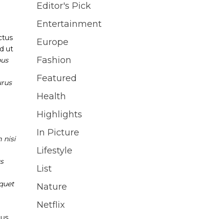
Editor's Pick
Entertainment
ctus
Europe
d ut
Fashion
bus
Featured
urus
Health
Highlights
In Picture
 nisi
Lifestyle
us
List
quet
Nature
.
Netflix
bus