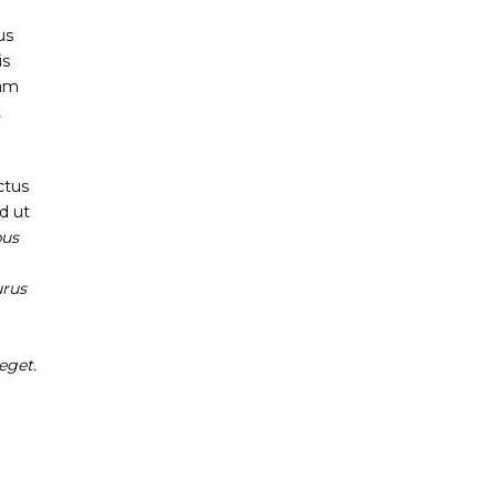
us
is
uam
t
ctus
d ut
bus
urus
eget.