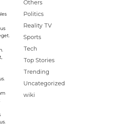
Others
Politics
ales
Reality TV
ius
eget.
Sports
Tech
m.
t,
Top Stories
Trending
us.
Uncategorized
uam
wiki
t
s
us.