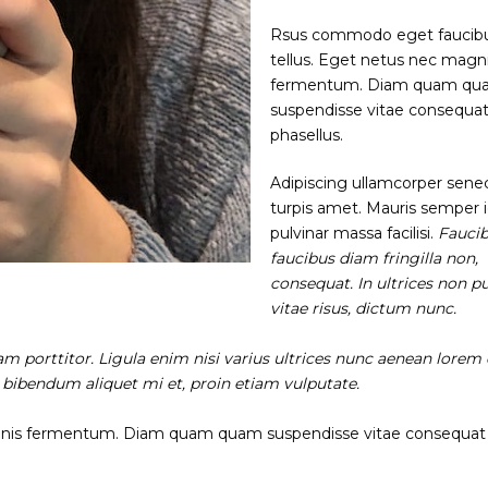
Rsus commodo eget faucib
tellus. Eget netus nec magn
fermentum. Diam quam q
suspendisse vitae consequa
phasellus.
Adipiscing ullamcorper sene
turpis amet. Mauris semper i
pulvinar massa facilisi.
Fauci
faucibus diam fringilla non,
consequat. In ultrices non p
vitae risus, dictum nunc.
am porttitor. Ligula enim nisi varius ultrices nunc aenean lorem 
, bibendum aliquet mi et, proin etiam vulputate.
gnis fermentum. Diam quam quam suspendisse vitae consequat