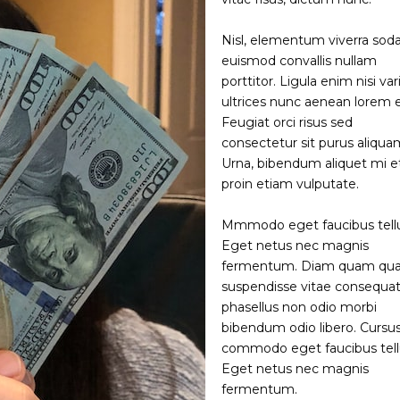
Nisl, elementum viverra sod
euismod convallis nullam
porttitor. Ligula enim nisi var
ultrices nunc aenean lorem 
Feugiat orci risus sed
consectetur sit purus aliqua
Urna, bibendum aliquet mi e
proin etiam vulputate.
Mmmodo eget faucibus tell
Eget netus nec magnis
fermentum. Diam quam q
suspendisse vitae consequa
phasellus non odio morbi
bibendum odio libero. Cursu
commodo eget faucibus tell
Eget netus nec magnis
fermentum.