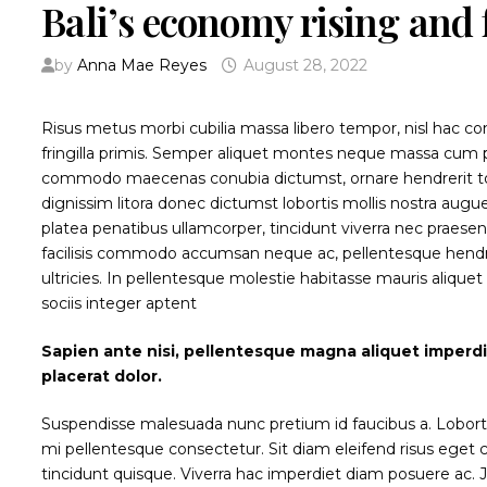
Bali’s economy rising and 
by
Anna Mae Reyes
August 28, 2022
Risus metus morbi cubilia massa libero tempor, nisl hac con
fringilla primis. Semper aliquet montes neque massa cum p
commodo maecenas conubia dictumst, ornare hendrerit torq
dignissim litora donec dictumst lobortis mollis nostra 
platea penatibus ullamcorper, tincidunt viverra nec praesent
facilisis commodo accumsan neque ac, pellentesque hendre
ultricies. In pellentesque molestie habitasse mauris alique
sociis integer aptent
Sapien ante nisi, pellentesque magna aliquet imperd
placerat dolor.
Suspendisse malesuada nunc pretium id faucibus a. Lobortis p
mi pellentesque consectetur. Sit diam eleifend risus ege
tincidunt quisque. Viverra hac imperdiet diam posuere ac. Jus