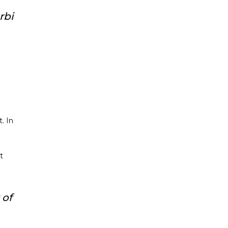
rbi
. In
t
 of