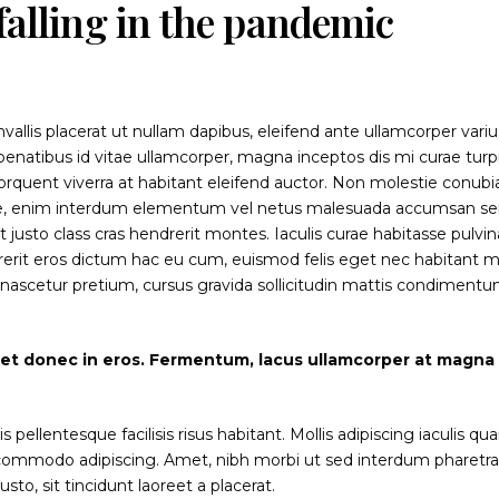
falling in the pandemic
vallis placerat ut nullam dapibus, eleifend ante ullamcorper variu
enatibus id vitae ullamcorper, magna inceptos dis mi curae turp
uent viverra at habitant eleifend auctor. Non molestie conubi
augue, enim interdum elementum vel netus malesuada accumsan s
 justo class cras hendrerit montes. Iaculis curae habitasse pulvin
rit eros dictum hac eu cum, euismod felis eget nec habitant mo
t nascetur pretium, cursus gravida sollicitudin mattis condiment
iet donec in eros. Fermentum, lacus ullamcorper at magna
ellentesque facilisis risus habitant. Mollis adipiscing iaculis q
t commodo adipiscing. Amet, nibh morbi ut sed interdum pharetr
to, sit tincidunt laoreet a placerat.